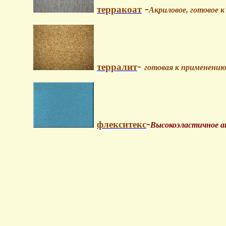
-
терракоат
Акриловое, готовое 
-
терралит
готовая к применению
-
флекситекс
Высокоэластичное ак