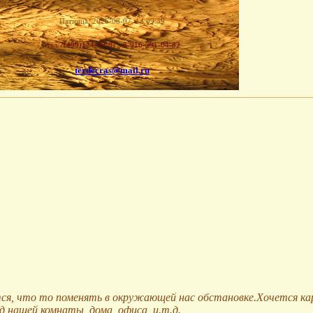
я
Пятница, 2026-08-07, 14:09:39
тел.7(499)124-29-87 , 8-916-391-04-82
terdecras@mail.ru
тся, что то поменять в окружающей нас обстановке.Хочется ка
д нашей комнаты, дома, офиса, и.т.д.