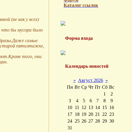
Каталог ссылок
ной (не как у всех)
, что бы мусора было
Форма входа
бразы.
Даже самые
в старой пятиэтажке,
ают.
Кроме того, они
щин.
Календарь новостей
«
Август 2026
»
Пн
Вт
Ср
Чт
Пт
Сб
Вс
1
2
3
4
5
6
7
8
9
10
11
12
13
14
15
16
17
18
19
20
21
22
23
24
25
26
27
28
29
30
31