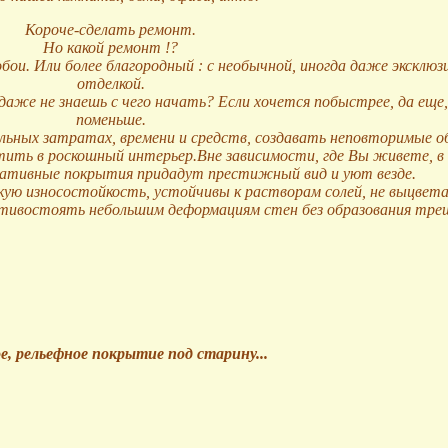
Короче-сделать ремонт.
Но какой ремонт !
?
обои. Или более благородный
: с необычной, иногда даже эксклюзив
отделкой.
даже не знаешь с чего начать? Если хочется побыстрее, да еще
поменьше.
ьных затратах, времени и средств, создавать неповторимые о
тить в роскошный интерьер.
Вне зависимости, где Вы живете, 
ративные покрытия придадут престижный вид и уют везде.
ю износостойкость, устойчивы к растворам солей, не выцвет
ивостоять небольшим деформациям стен без образования тре
е, рельефное покрытие под старину
...