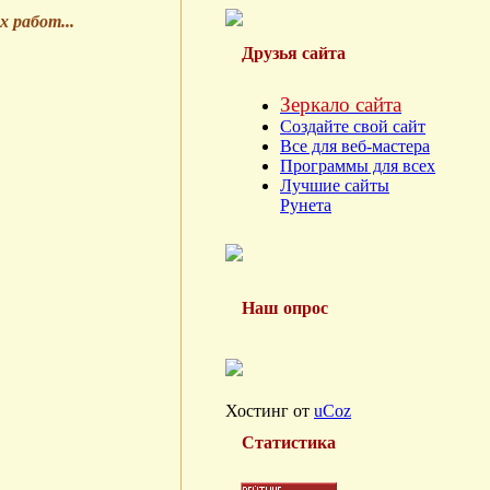
их работ
...
Друзья сайта
Зеркало сайта
Создайте свой сайт
Все для веб-мастера
Программы для всех
Лучшие сайты
Рунета
Наш опрос
Хостинг от
uCoz
Статистика